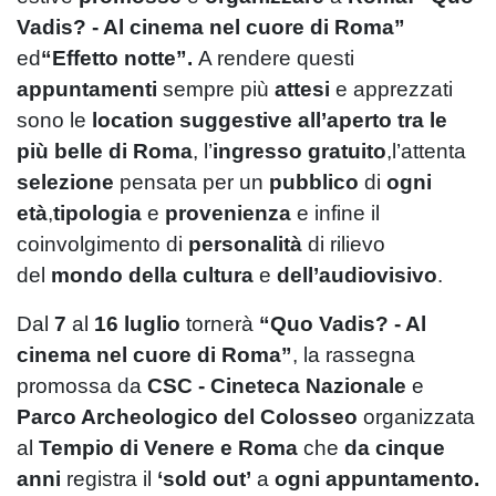
Vadis? - Al cinema nel cuore di Roma”
ed
“Effetto notte”.
A rendere questi
appuntamenti
sempre più
attesi
e apprezzati
sono le
location suggestive
all’aperto
tra le
più belle di Roma
, l’
ingresso gratuito
,l’attenta
selezione
pensata per un
pubblico
di
ogni
età
,
tipologia
e
provenienza
e infine il
coinvolgimento di
personalità
di rilievo
del
mondo della cultura
e
dell’audiovisivo
.
Dal
7
al
16 luglio
tornerà
“Quo Vadis? - Al
cinema nel cuore di Roma”
, la rassegna
promossa da
CSC - Cineteca Nazionale
e
Parco Archeologico del Colosseo
organizzata
al
Tempio di Venere e Roma
che
da cinque
anni
registra il
‘sold out’
a
ogni appuntamento.