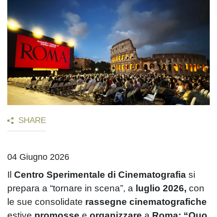
SHARE
04 Giugno 2026
Il
Centro Sperimentale di Cinematografia
si
prepara a “tornare in scena”, a
luglio 2026,
con
le sue consolidate
rassegne cinematografiche
estive
promosse
e
organizzare
a
Roma: “Quo