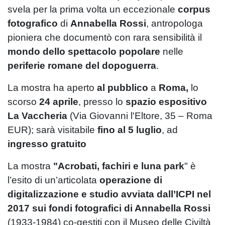
svela per la prima volta un eccezionale
corpus
fotografico
di
Annabella Rossi
, antropologa
pioniera che documentò con rara sensibilità il
mondo dello spettacolo popolare
nelle
periferie romane del dopoguerra
.
La mostra ha aperto
al pubblico
a
Roma,
lo
scorso
24 aprile
, presso lo
spazio espositivo
La Vaccheria
(Via Giovanni l'Eltore, 35 – Roma
EUR); sarà visitabile
fino al 5 luglio
, ad
ingresso gratuito
La mostra
"Acrobati, fachiri e luna park
" è
l’esito di un’articolata
operazione di
digitalizzazione e studio avviata dall’ICPI nel
2017 sui fondi fotografici di Annabella Rossi
(1933-1984) co-gestiti con il Museo delle Civiltà