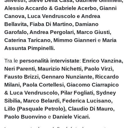
Silvestri, Steve Della Casa, Gabriele Gimmelli,
Alessio Accardo & Gabriele Acerbo, Gianni
Canova, Luca Vendruscolo e Andrea
Bellavita, Fiaba Di Martino, Damiano
Garofalo, Andrea Pergolari, Marco Giusti,
Caterina Taricano, Mimmo Gianneri
e
Maria
Assunta Pimpinelli.
Tra le
personalità intervistate
:
Enrico Vanzina,
Neri Parenti, Maurizio Nichetti, Paolo Virzì,
Fausto Brizzi, Gennaro Nunziante, Riccardo
Milani, Paola Cortellesi, Giacomo Ciarrapico
& Luca Vendruscolo, Pilar Fogliati, Sydney
Sibilia, Marco Belardi, Federica Lucisano,
Lillo (Pasquale Petrolo), Claudio Di Mauro,
Paolo Buonvino
e
Daniele Vicari.