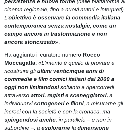
persistenze e nuove forme
(dalle piattaforme al
cinema regionale, fino a nuovi autori e interpreti).
L’
obiettivo è osservare la commedia italiana
contemporanea senza nostalgie, come un
campo ancora in trasformazione e non
ancora storicizzato
».
Ha aggiunto il curatore numero
Rocco
Moccagatta
: «
L’intento è quello di provare a
ricostruire gli
ultimi venticinque anni di
commedie e film comici italiani dal 2000 a
oggi non
limitandosi
soltanto a ripercorrerli
attraverso
attori, registi e sceneggiatori,
a
individuarvi
sottogeneri e filoni
, a misurarne gli
incroci con la società e con la cronaca, ma
spingendosi anche
, in parallelo – e non in
subordine –, a
esplorarne
la
dimensione