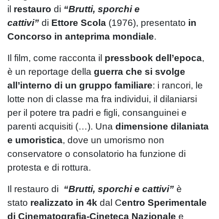
il
restauro
di
“Brutti, sporchi e
cattivi”
di
Ettore Scola
(1976), presentato
in
Concorso in anteprima mondiale
.
Il film, come racconta il
pressbook dell’epoca
,
è un reportage della
guerra che si svolge
all’interno di un gruppo familiare
: i rancori, le
lotte non di classe ma fra individui, il dilaniarsi
per il potere tra padri e figli, consanguinei e
parenti acquisiti (…). Una
dimensione dilaniata
e umoristica
, dove un umorismo non
conservatore o consolatorio ha funzione di
protesta e di rottura.
Il restauro di
“Brutti, sporchi e cattivi”
è
stato
realizzato in 4k
dal C
entro Sperimentale
di Cinematografia-Cineteca Nazionale
e