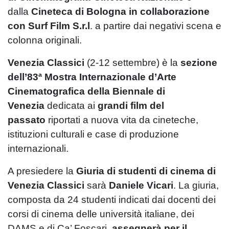
dalla
Cineteca di Bologna
in collaborazione
con Surf Film S.r.l
. a partire dai negativi scena e
colonna originali.
Venezia Classici
(2-12 settembre) è la
sezione
dell’83ª Mostra Internazionale d’Arte
Cinematografica della Biennale di
Venezia
dedicata ai
grandi
film del
passato
riportati a nuova vita da cineteche,
istituzioni culturali e case di produzione
internazionali.
A presiedere la
Giuria di studenti di cinema di
Venezia Classici
sarà
Daniele Vicari
. La giuria,
composta da 24 studenti indicati dai docenti dei
corsi di cinema delle università italiane, dei
DAMS e di Ca’ Foscari,
assegnerà per il